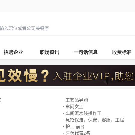
招聘企业
职场资讯
一句话信息
收费标准
名
· 工艺品导购
· 车间女工
· 车间流水线操作工
· 急招保洁，保安，客服，工程
· 护士 前台
· 医药代表2名