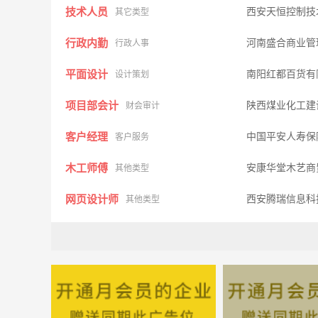
技术人员
西安天恒控制技
其它类型
行政内勤
河南盛合商业管
行政人事
平面设计
南阳红都百货有
设计策划
项目部会计
陕西煤业化工建
财会审计
客户经理
中国平安人寿保
客户服务
木工师傅
安康华堂木艺商
其他类型
网页设计师
西安腾瑞信息科
其他类型
会计
安康市南方商务
财会审计
房地产策划总监
河南盛合商业管
设计策划
销售专员
西安贝壳投资管
其他类型