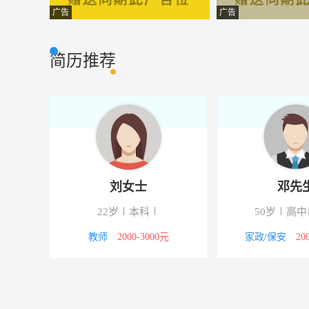
按揭专员
兴城铜锣湾置业
金融理财
广告
广告
业务助理
安康华堂木艺商
其他类型
简历推荐
销售助理
陕西国寿西安
其他类型
品质主管
凌峰电子科技有
质控安检
业务拓展专员/助理
西安汉风展览展
其他类型
安全管理部经理
南阳市蓝天燃气
其他类型
刘女士
邓先
营运经理
南阳红都百货有
市场营销
22岁
本科
50岁
高中
销售经理
河南盛合商业管
市场营销
5000元
教师
2000-3000元
家政/保安
20