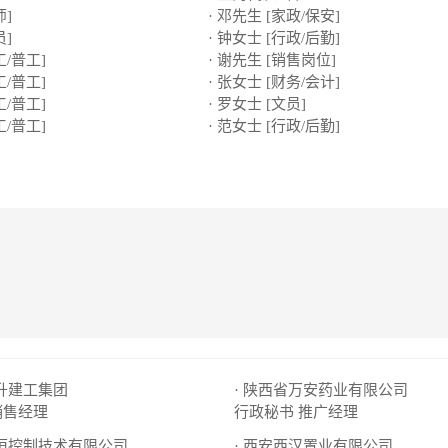
师]
· 邓先生 [家政/保安]
员]
· 钟女士 [行政/后勤]
工/普工]
· 谢先生 [销售岗位]
工/普工]
· 张女士 [财务/会计]
工/普工]
· 罗女士 [文员]
工/普工]
· 范女士 [行政/后勤]
日升建工集团
· 陕西省万安药业有限公司
销售经理
行政秘书
推广经理
天恒控制技术有限公司
· 西安西汉置业有限公司